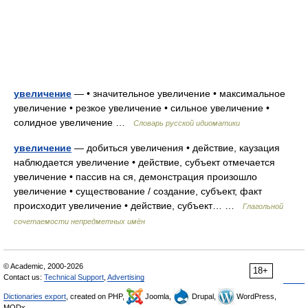
увеличение
— • значительное увеличение • максимальное
увеличение • резкое увеличение • сильное увеличение •
солидное увеличение …
Словарь русской идиоматики
увеличение
— добиться увеличения • действие, каузация
наблюдается увеличение • действие, субъект отмечается
увеличение • пассив на ся, демонстрация произошло
увеличение • существование / создание, субъект, факт
происходит увеличение • действие, субъект… …
Глагольной
сочетаемости непредметных имён
© Academic, 2000-2026
18+
Contact us:
Technical Support
,
Advertising
Dictionaries export
, created on PHP,
Joomla,
Drupal,
WordPress,
MODx.