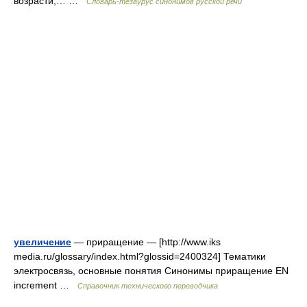
возрасти,… …
Словарь-тезаурус синонимов русской речи
увеличение
— приращение — [http://www.iks
media.ru/glossary/index.html?glossid=2400324] Тематики
электросвязь, основные понятия Синонимы приращение EN
increment …
Справочник технического переводчика